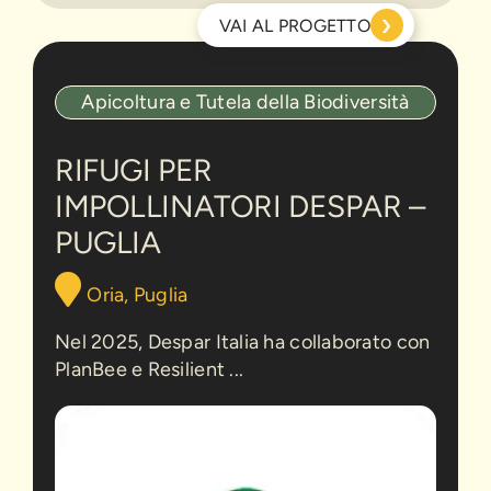
›
VAI AL PROGETTO
Rifugi
Apicoltura e Tutela della Biodiversità
per
impollinatori
Despar
RIFUGI PER
–
IMPOLLINATORI DESPAR –
Puglia
PUGLIA
Oria, Puglia
Nel 2025, Despar Italia ha collaborato con
PlanBee e Resilient ...