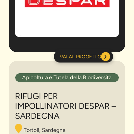
›
VAI AL PROGETTO
Rifugi
Apicoltura e Tutela della Biodiversità
per
impollinatori
Despar
RIFUGI PER
–
IMPOLLINATORI DESPAR –
Sardegna
SARDEGNA
Tortolì, Sardegna