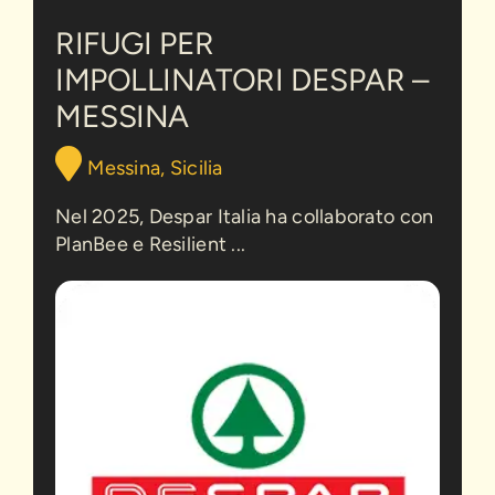
impollinatori
Despar
RIFUGI PER
–
IMPOLLINATORI DESPAR –
Messina
MESSINA
Messina, Sicilia
Nel 2025, Despar Italia ha collaborato con
PlanBee e Resilient ...