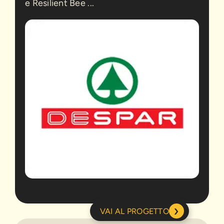
e Resilient Bee ...
›
VAI AL PROGETTO