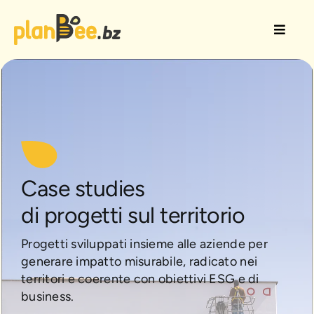
Salta
al
Toggle
contenuto
Naviga
Soluzioni CSR
Come lavoriamo
Case Studies/Aziende
Case studies
Risorse/Blog
di progetti sul territorio
Progetti sviluppati insieme alle aziende per
Chi siamo
generare impatto misurabile, radicato nei
territori e coerente con obiettivi ESG e di
business.
Contattaci