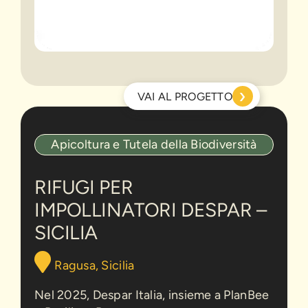
›
VAI AL PROGETTO
Rifugi
Apicoltura e Tutela della Biodiversità
per
impollinatori
Despar
RIFUGI PER
–
IMPOLLINATORI DESPAR –
Sicilia
SICILIA
Ragusa, Sicilia
Nel 2025, Despar Italia, insieme a PlanBee