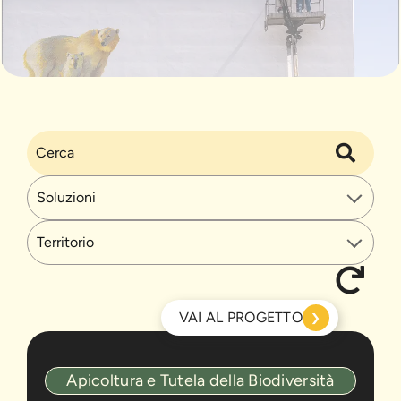
›
VAI AL PROGETTO
Rifugi
Apicoltura e Tutela della Biodiversità
per