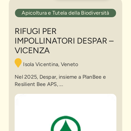
Rifugi
Apicoltura e Tutela della Biodiversità
per
impollinatori
Despar
RIFUGI PER
–
IMPOLLINATORI DESPAR –
Vicenza
VICENZA
Isola Vicentina, Veneto
Nel 2025, Despar, insieme a PlanBee e
Resilient Bee APS, ...