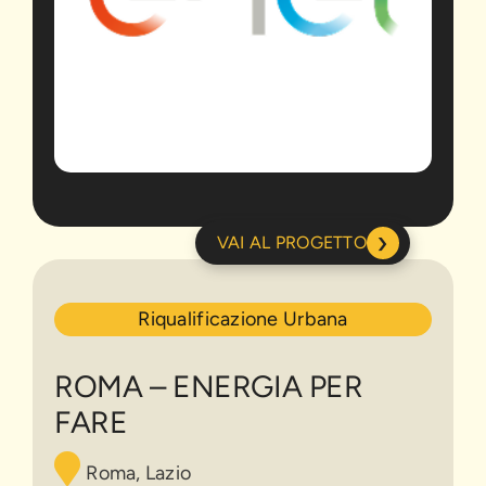
›
VAI AL PROGETTO
Roma
Riqualificazione Urbana
–
Energia
per
ROMA – ENERGIA PER
Fare
FARE
Roma, Lazio