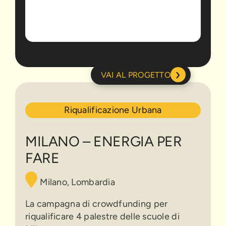
›
VAI AL PROGETTO
Milano
Riqualificazione Urbana
–
Energia
per
MILANO – ENERGIA PER
Fare
FARE
Milano, Lombardia
La campagna di crowdfunding per
riqualificare 4 palestre delle scuole di