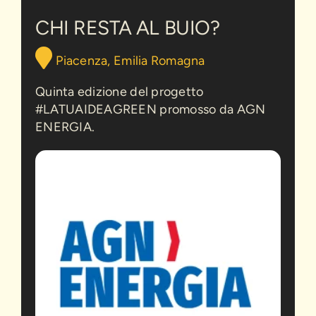
al
Buio?
CHI RESTA AL BUIO?
Piacenza, Emilia Romagna
Quinta edizione del progetto
#LATUAIDEAGREEN promosso da AGN
ENERGIA.