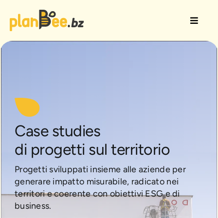
Salta
al
Toggle
contenuto
Naviga
Soluzioni CSR
Come lavoriamo
Case Studies/Aziende
Case studies
Risorse/Blog
di progetti sul territorio
Progetti sviluppati insieme alle aziende per
Chi siamo
generare impatto misurabile, radicato nei
territori e coerente con obiettivi ESG e di
business.
Contattaci