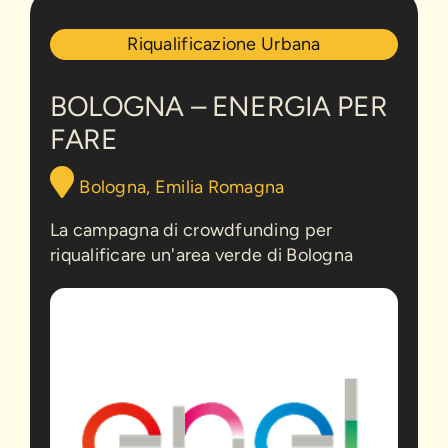
Bologna
Riqualificazione Urbana
–
Energia
per
BOLOGNA – ENERGIA PER
Fare
FARE
Bologna, Emilia Romagna
La campagna di crowdfunding per
riqualificare un'area verde di Bologna