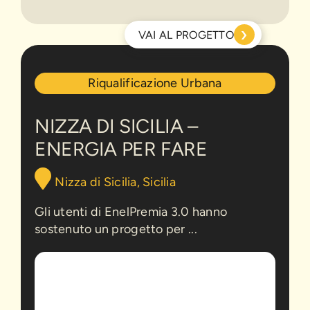
›
VAI AL PROGETTO
Nizza
Riqualificazione Urbana
di
Sicilia
–
NIZZA DI SICILIA –
Energia
ENERGIA PER FARE
per
Fare
Nizza di Sicilia, Sicilia
Gli utenti di EnelPremia 3.0 hanno
sostenuto un progetto per ...