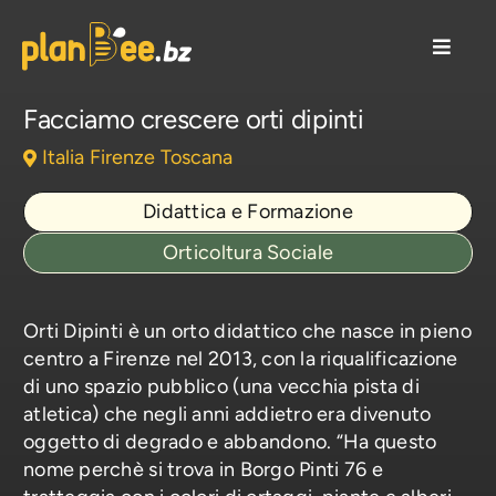
Salta
al
Toggle
contenuto
Naviga
Soluzioni CSR
Facciamo crescere orti dipinti
Italia
Firenze
Toscana
Come lavoriamo
Didattica e Formazione
Case Studies/Aziende
Orticoltura Sociale
Risorse/Blog
Orti Dipinti è un orto didattico che nasce in pieno
centro a Firenze nel 2013, con la riqualificazione
di uno spazio pubblico (una vecchia pista di
Chi siamo
atletica) che negli anni addietro era divenuto
oggetto di degrado e abbandono. “Ha questo
nome perchè si trova in Borgo Pinti 76 e
Contattaci