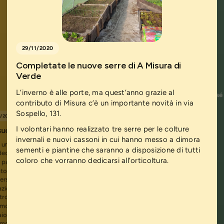
29/11/2020
Completate le nuove serre di A Misura di
20/02/2021
Verde
In arrivo i primi frutti
L’inverno è alle porte, ma quest’anno grazie al
Il primo assaggio di primavera ha portato con sé 
contributo di Misura c’è un importante novità in via
raccolto delle nuove serre!
Sospello, 131.
3/2022
I volontari hanno realizzato tre serre per le colture
uccesso i laboratori di orticoltura!
invernali e nuovi cassoni in cui hanno messo a dimora
 uno spazio vivo. Nella stagione autunno-inverno
sementi e piantine che saranno a disposizione di tutti
ecine di studenti di scuole elementari e medie
coloro che vorranno dedicarsi all’orticoltura.
partecipato alla semina delle piante nel
torio didattico di orticoltura e nutrizione e,
erso la loro attività, sono state predisposte le
azioni dell’orto invernale all’interno delle serre. Il
tro sia da parte dei bimbi sia degli insegnanti è
molto positivo, tanto da avere già nel mese di
io richieste di continuare il laboratorio nel
imo anno scolastico.