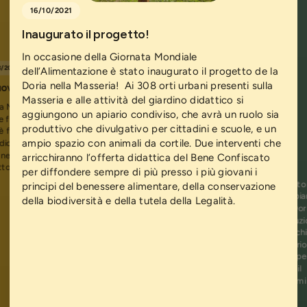
16/10/2021
Inaugurato il progetto!
In occasione della Giornata Mondiale
3/2022
dell’Alimentazione è stato inaugurato il progetto de la
Doria nella Masseria! Ai 308 orti urbani presenti sulla
ovo piccolo ospite nella fattoria didattica
Masseria e alle attività del giardino didattico si
a Masseria Ferraioli ha compiuto 5 anni! Una
aggiungono un apiario condiviso, che avrà un ruolo sia
 festa di comunità ha celebrato la ricorrenza.
produttivo che divulgativo per cittadini e scuole, e un
è festeggiato anche un altro lieto evento: dopo
ampio spazio con animali da cortile. Due interventi che
dicembre le api hanno prodotto i primi vasetti di
25/12/2021
 nella fattoria didattica è arrivato anche un
arricchiranno l’offerta didattica del Bene Confiscato
I primi vasetti di miele dell'apiario
to, nato dalle due capre donate da La Doria.
per diffondere sempre di più presso i più giovani i
Questo Natale i 308 ortolani della Masseria Anto
principi del benessere alimentare, della conservazione
Ferraioli hanno ricevuto un regalo speciale. L’apia
della biodiversità e della tutela della Legalità.
condiviso realizzato grazie al sostegno de La Dor
s.p.a. ha permesso di avviare una piccola produzi
miele, i cui primi vasetti sono andati in dono a chi
coltiva un piccolo appezzamento di terra. Apiario
fattoria saranno presto luogo di tante attività pe
coinvolgere la cittadinanza e le scuole, intanto il
progetto “A scuola di biodiversità” dà i suoi primi
frutti.