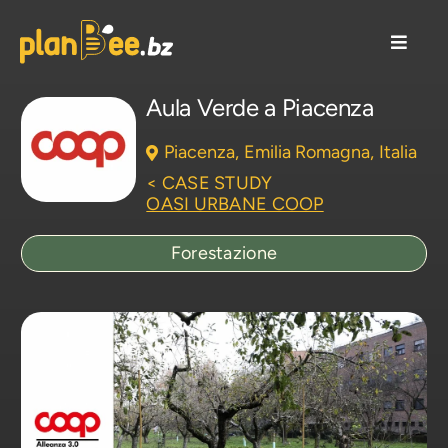
Salta
al
Toggle
contenuto
Naviga
Soluzioni CSR
Aula Verde a Piacenza
Piacenza,
Emilia Romagna,
Italia
Come lavoriamo
< CASE STUDY
OASI URBANE COOP
Case Studies/Aziende
Forestazione
Risorse/Blog
Chi siamo
Contattaci