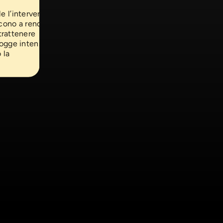
e l’intervento
scono a rendere
 trattenere
piogge intense,
 la