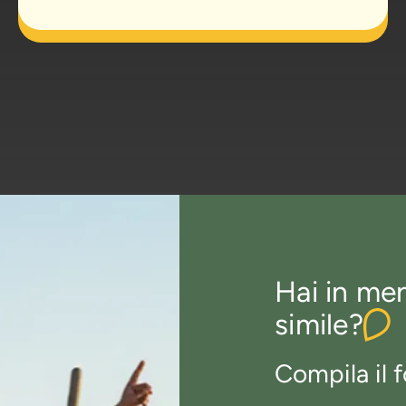
Hai in me
simile?
Compila il f