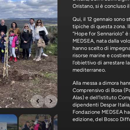
Oristano, si è concluso 
Qui, il 12 gennaio sono st
tipiche di questa zona. Il
“Hope for Sennariolo” è 
MEDSEA, nata dalla volon
hanno scelto di impegnars
risorse marine e costier
l’obiettivo di arrestare l
mediterraneo.
Alla messa a dimora hann
Comprensivo di Bosa (Po
Alas) e dell’Istituto Co
dipendenti Despar Italia
Fondazione MEDSEA hanno
edizione, del Bosco Dif