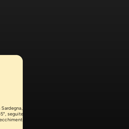
a Sardegna,
5°, seguite da
ttecchimento