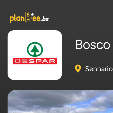
Salta
al
contenuto
Bosco 
Sennario