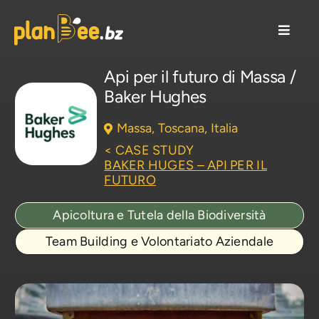
Salta
al
Toggle
contenuto
Naviga
Soluzioni CSR
Api per il futuro di Massa /
Baker Hughes
Come lavoriamo
Massa,
Toscana,
Italia
< CASE STUDY
Case Studies/Aziende
BAKER HUGES – API PER IL
FUTURO
Risorse/Blog
Apicoltura e Tutela della Biodiversità
Team Building e Volontariato Aziendale
Chi siamo
Contattaci