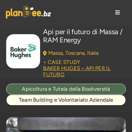
Salta
al
Toggle
contenuto
Naviga
Soluzioni CSR
Api per il futuro di Massa /
RAM Energy
Come lavoriamo
Massa,
Toscana,
Italia
< CASE STUDY
Case Studies/Aziende
BAKER HUGES – API PER IL
FUTURO
Risorse/Blog
Apicoltura e Tutela della Biodiversità
Team Building e Volontariato Aziendale
Chi siamo
Contattaci