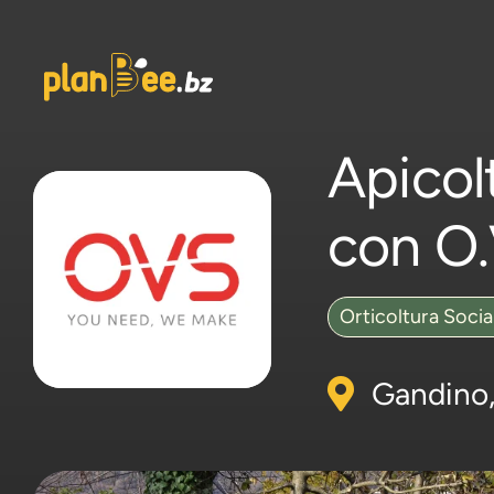
Salta
al
contenuto
Apicolt
con O.
Orticoltura Socia
Gandino