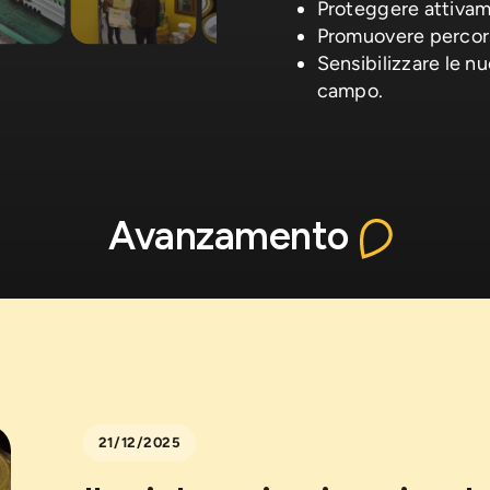
Proteggere attivamen
Promuovere percorsi
Sensibilizzare le n
campo.
Avanzamento
21/12/2025
4/2026
e inclusione