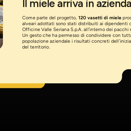
Il miele arriva in aziend
 in salute
Come parte del progetto,
120 vasetti di miele
prod
zionamento del miele sono stati realizzati
ione apistica si è conclusa con risultati molto positivi: le
alveari adottati sono stati distribuiti ai dipendenti 
ella
Cooperativa Sociale I Sogni
,
lonie si sono mantenute in ottimo stato di salute,
 in un’opportunità concreta di inclusione
Officine Valle Seriana S.p.A. all’interno dei pacchi r
ndo una regolare attività di bottinamento e uno sviluppo
on disabilità. Un esempio di come la
Un gesto che ha permesso di condividere con tutta
brato. Un segnale che conferma la qualità ambientale della
sa generare anche valore sociale per il
popolazione aziendale i risultati concreti dell’inizia
eriana e l’efficacia del progetto nella tutela della
del territorio.
rsità.