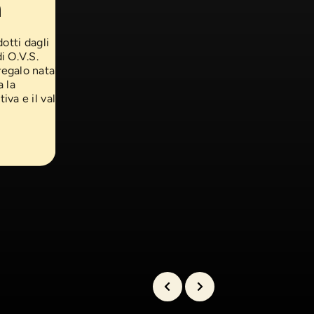
a
otti dagli
di O.V.S.
egalo natalizi.
 la
tiva e il valore