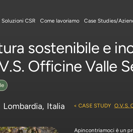
Soluzioni CSR
Come lavoriamo
Case Studies/Azie
ura sostenibile e in
V.S. Officine Valle S
le
,
Lombardia,
Italia
< CASE STUDY
O.V.S.
Apincontriamoci è un pro