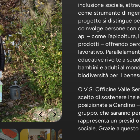
inclusione sociale, attra
come strumento di rigen
progetto si distingue per
coinvolge persone con dis
api – come l’apicoltura, 
prodotti – offrendo per
lavorativo. Parallelamen
educative rivolte a scuol
bambini e adulti al mondo
biodiversità per il bene
O.V.S. Officine Valle S
scelto di sostenere insi
posizionate a Gandino –
gruppo, che saranno pers
rappresenta un presidio 
sociale. Grazie a questo