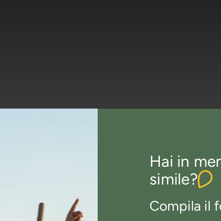
Hai in me
simile?
Compila il f