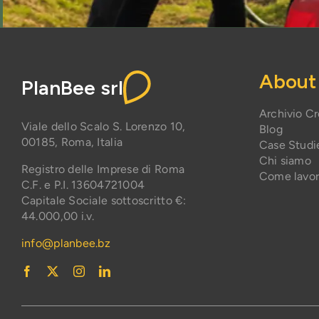
About
PlanBee srl
Archivio C
Viale dello Scalo S. Lorenzo 10,
Blog
00185, Roma, Italia
Case Studi
Chi siamo
Registro delle Imprese di Roma
Come lavo
C.F. e P.I. 13604721004
Capitale Sociale sottoscritto €:
44.000,00 i.v.
info@planbee.bz