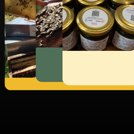
sociale
Api
La smielatura e il confe
La stag
con il coinvolgimento d
due co
trasformando il progetto
mostra
lavorativa per persone c
equili
tutela dell’ambiente pos
Valle S
territorio.
biodive