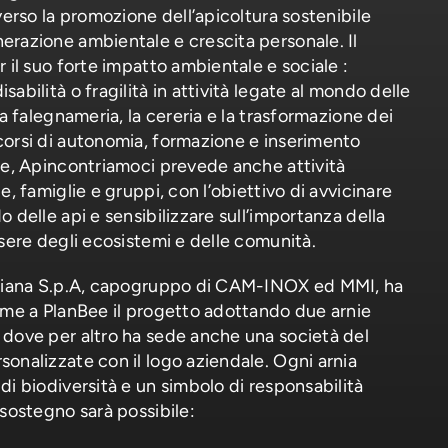
verso la promozione dell’apicoltura sostenibile
erazione ambientale e crescita personale. Il
 il suo forte impatto ambientale e sociale :
abilità o fragilità in attività legate al mondo delle
la falegnameria, la cereria e la trasformazione dei
corsi di autonomia, formazione e inserimento
te, Apincontriamoci prevede anche attività
e, famiglie e gruppi, con l’obiettivo di avvicinare
 delle api e sensibilizzare sull’importanza della
ssere degli ecosistemi e delle comunità.
eriana S.p.A, capogruppo di CAM-INOX ed MMI, ha
eme a PlanBee il progetto adottando due arnie
 dove per altro ha sede anche una società del
onalizzate con il logo aziendale. Ogni arnia
di biodiversità e un simbolo di responsabilità
 sostegno sarà possibile: