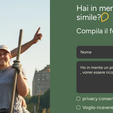
Hai in me
simile?
Compila il f
privacy conse
Voglio ricever