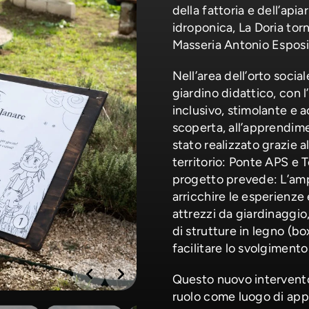
della fattoria e dell’apia
idroponica, La Doria tor
Masseria Antonio Esposit
Nell’area dell’orto social
giardino didattico, con l
inclusivo, stimolante e a
scoperta, all’apprendime
stato realizzato grazie 
territorio: Ponte APS e 
progetto prevede: L’ampl
arricchire le esperienze 
attrezzi da giardinaggio
di strutture in legno (bo
facilitare lo svolgimento 
Questo nuovo intervento 
ruolo come luogo di appr