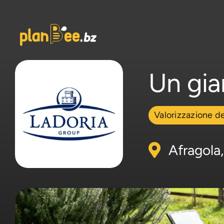
Salta
al
contenuto
Un gia
Valorizzazione de
Afragola,