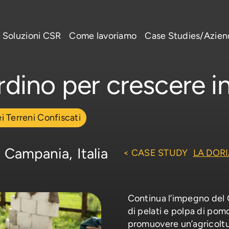
Soluzioni CSR
Come lavoriamo
Case Studies/Azie
rdino per crescere i
i Terreni Confiscati
Campania,
Italia
< CASE STUDY
LA DORI
Continua l’impegno del 
di pelati e polpa di pom
promuovere un’agricoltur