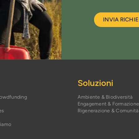
INVIA RICHI
Soluzioni
rowdfunding
Ambiente & Biodiversità
Engagement & Formazion
es
Rigenerazione & Comunità
riamo