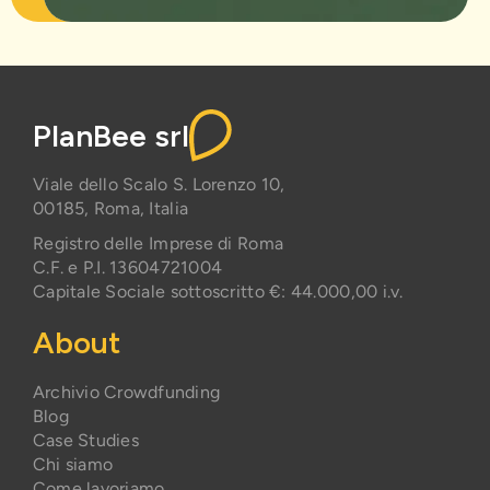
PlanBee srl
Viale dello Scalo S. Lorenzo 10,
00185, Roma, Italia
Registro delle Imprese di Roma
C.F. e P.I. 13604721004
Capitale Sociale sottoscritto €: 44.000,00 i.v.
About
Archivio Crowdfunding
Blog
Case Studies
Chi siamo
Come lavoriamo