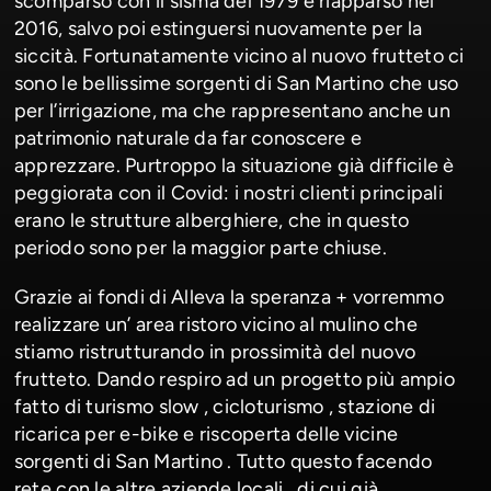
scomparso con il sisma del 1979 è riapparso nel
2016, salvo poi estinguersi nuovamente per la
siccità. Fortunatamente vicino al nuovo frutteto ci
sono le bellissime sorgenti di San Martino che uso
per l’irrigazione, ma che rappresentano anche un
patrimonio naturale da far conoscere e
apprezzare. Purtroppo la situazione già difficile è
peggiorata con il Covid: i nostri clienti principali
erano le strutture alberghiere, che in questo
periodo sono per la maggior parte chiuse.
Grazie ai fondi di Alleva la speranza + vorremmo
realizzare un’ area ristoro vicino al mulino che
stiamo ristrutturando in prossimità del nuovo
frutteto. Dando respiro ad un progetto più ampio
fatto di turismo slow , cicloturismo , stazione di
ricarica per e-bike e riscoperta delle vicine
sorgenti di San Martino . Tutto questo facendo
rete con le altre aziende locali , di cui già